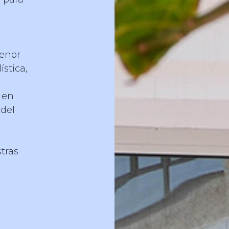
menor
stica,
 en
 del
tras