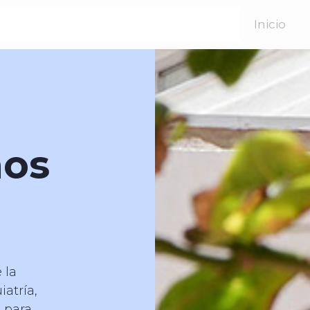
Inicio
mos
 la
iatría,
s para