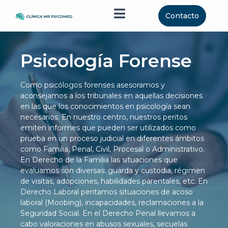
Menú conmutador Humberge
Contacto
Psicología Forense
Como psicólogos forenses asesoramos y
aconsejamos a los tribunales en aquellas decisiones
en las que los conocimientos en psicología sean
necesarios. En nuestro centro, nuestros peritos
emiten informes que pueden ser utilizados como
prueba en un proceso judicial en diferentes ámbitos
como Familia, Penal, Civil, Procesal o Administrativo.
En Derecho de la Familia las situaciones que
evaluamos son diversas: guarda y custodia, régimen
de visitas, adopciones, habilidades parentales, etc. En
Derecho Laboral peritamos situaciones de acoso
laboral (Moobing), incapacidades, reclamaciones a la
Seguridad Social. En el Derecho Penal llevamos a
cabo valoraciones en abusos sexuales, secuelas