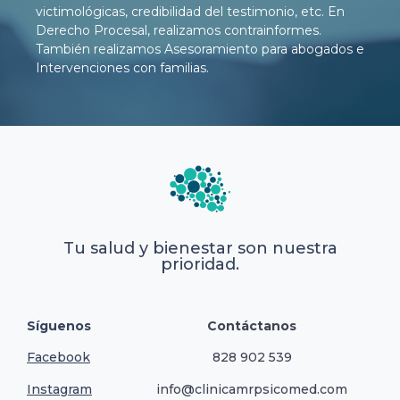
victimológicas, credibilidad del testimonio, etc. En
Derecho Procesal, realizamos contrainformes.
También realizamos Asesoramiento para abogados e
Intervenciones con familias.
Tu salud y bienestar son nuestra
prioridad.
Síguenos
Contáctanos
Facebook
828 902 539
Instagram
info@clinicamrpsicomed.com